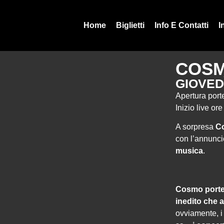
Home
Biglietti
Info E Contatti
I
COS
GIOVEDÌ
Apertura port
Inizio live or
A sorpresa
Co
con l’annunc
musica
.
Cosmo
porte
inedito che 
ovviamente, i 