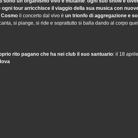
ti sono un organismo vivo e mutante
:
o
gni suo show è dive
 ogni tour arricchisce il viaggio della sua musica con nuove
r
Cosmo
il concerto dal vivo è
un trionfo di aggregazione e soc
canta, si piange, si ride e soprattutto si balla dando al corpo quel
oprio rito pagano che ha nei club il suo santuario
: il 18 apri
dova