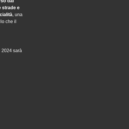
rso dal
 strade e
ialità
, una
lo che il
le 2024 sarà