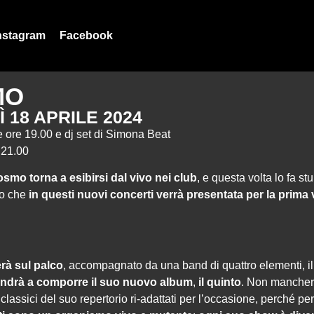
nstagram
Facebook
MO
 18 APRILE 2024
e ore 19.00 e dj set di Simona Beat
e 21.00
smo torna a esibirsi dal vivo nei club
, e questa volta lo fa st
io che
in questi nuovi concerti verrà presentata per la prima
rà sul palco
, accompagnato da una band di quattro elementi, i
andrà a comporre il suo nuovo album
,
il quinto
. Non mancher
classici del suo repertorio ri-adattati per l’occasione, perché pe