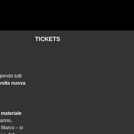
TICKETS
upendo tutti
 volta nuova
l
materiale
anno,
r Marco – si