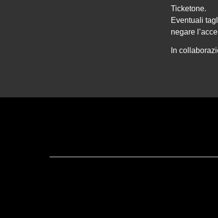
Ticketone.
Eventuali tagli
negare l’acce
In collaboraz