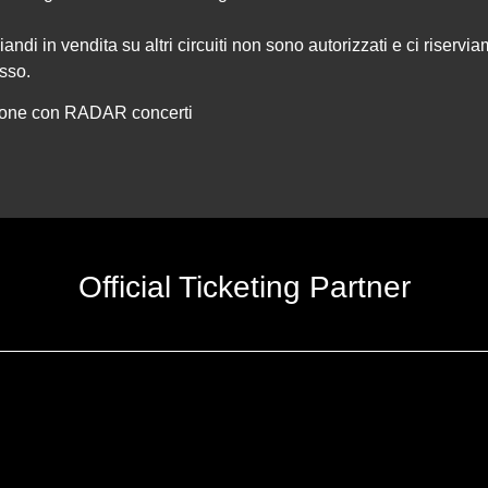
andi in vendita su altri circuiti non sono autorizzati e ci riserviamo
sso.
ione con
RADAR concerti
Official Ticketing Partner