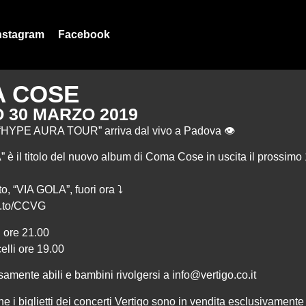
nstagram
Facebook
 COSE
 30 MARZO 2019
 “HYPE AURA TOUR” arriva dal vivo a Padova 👁
 il titolo del nuovo album di
Coma Cose
in uscita il prossimo
to, “VIA GOLA”, fuori ora ⤵️
nk.to/CCVG
i ore 21.00
elli ore 19.00
samente abili e bambini rivolgersi a info@vertigo.co.it
 i biglietti dei concerti Vertigo sono in vendita esclusivamente 