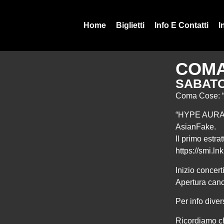
Home
Biglietti
Info E Contatti
I
COMA
SABATO
Coma Cose
:
“HYPE AURA” è
AsianFake
.
Il primo estrat
https://smi.l
Inizio concert
Apertura canc
Per info diver
Ricordiamo che