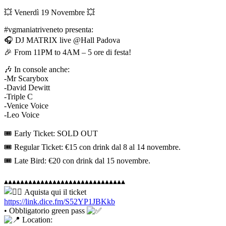
💥 Venerdì 19 Novembre 💥
#vgmaniatriveneto presenta:
🎧 DJ MATRIX live @Hall Padova
🎉 From 11PM to 4AM – 5 ore di festa!
🎶 In console anche:
-Mr Scarybox
-David Dewitt
-Triple C
-Venice Voice
-Leo Voice
🎟 Early Ticket: SOLD OUT
🎟 Regular Ticket: €15 con drink dal 8 al 14 novembre.
🎟 Late Bird: €20 con drink dal 15 novembre.
▴▴▴▴▴▴▴▴▴▴▴▴▴▴▴▴▴▴▴▴▴▴▴▴▴▴▴▴▴▴
Aquista qui il ticket
https://link.dice.fm/S52YP1JBKkb
• Obbligatorio green pass
Location: