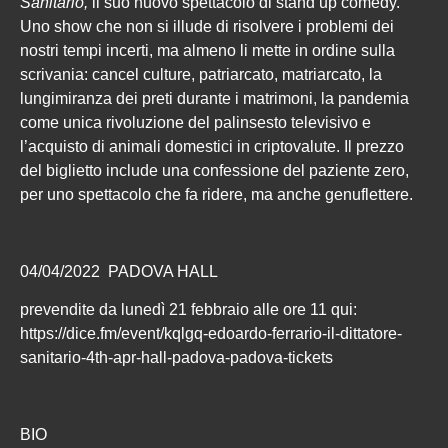
Sanitario,
il suo nuovo spettacolo di stand up comedy.
Uno show che non si illude di risolvere i problemi dei
nostri tempi incerti, ma almeno li mette in ordine sulla
scrivania: cancel culture, patriarcato, matriarcato, la
lungimiranza dei preti durante i matrimoni, la pandemia
come unica rivoluzione del palinsesto televisivo e
l’acquisto di animali domestici in criptovalute. Il prezzo
del biglietto include una confessione del paziente zero,
per uno spettacolo che fa ridere, ma anche genuflettere.
04/04/2022 PADOVA HALL
prevendite da lunedì 21 febbraio alle ore 11 qui:
https://dice.fm/event/kqlgq-edoardo-ferrario-il-dittatore-
sanitario-4th-apr-hall-padova-padova-tickets
BIO