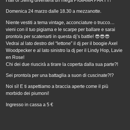
Hall of Swing diventerà un mega PIGIAMA PARTY!
Domenica 24 marzo dalle 18.30 a mezzanotte.
Niente vestiti a tema vintage, acconciature o trucco…
vieni con il tuo pigiama e le scarpe per ballare e sarai
pronto/a per scatenarti in questa dj’s battle! 😎😎😎
Vedrai al lato destro del “lettone” il dj per il boogie Axel
Woodpecker e al lato sinistro la dj per il Lindy Hop, Lavie
en Rose!
Chi dei due riuscirà a tirare la coperta dalla sua parte?!
Sei pronto/a per una battaglia a suon di cuscinate?!?
Noi sì! E ti aspettiamo a braccia aperte come il più
morbido dei piumoni!
Ingresso in cassa a 5 €