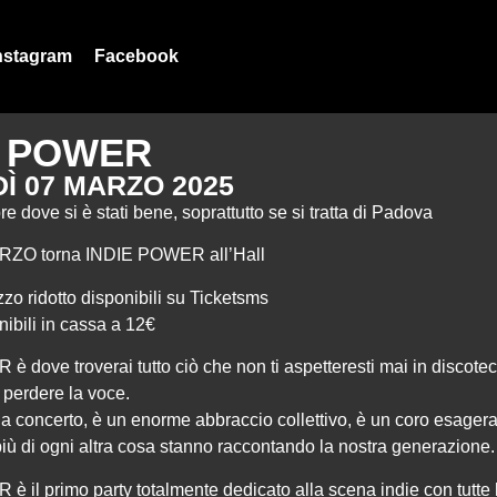
nstagram
Facebook
E POWER
Ì 07 MARZO 2025
e dove si è stati bene, soprattutto se si tratta di Padova
RZO torna INDIE POWER all’Hall
ezzo ridotto disponibili
su Ticketsms
onibili in cassa a 12€
 dove troverai tutto ciò che non ti aspetteresti mai in discotec
e perdere la voce.
a concerto, è un enorme abbraccio collettivo, è un coro esagera
iù di ogni altra cosa stanno raccontando la nostra generazione.
 il primo party totalmente dedicato alla scena indie con tutte 