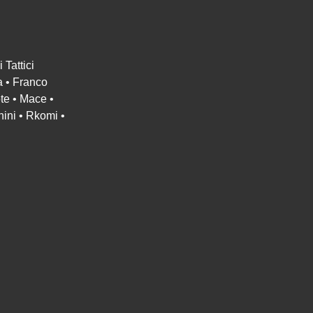
 Tattici
a • Franco
ote • Mace •
nini • Rkomi •