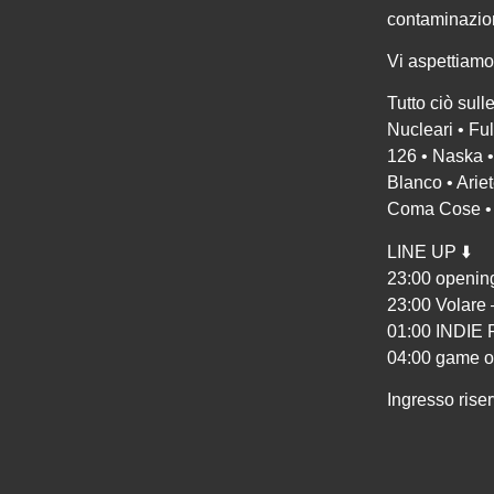
contaminazioni
Vi aspettiam
Tutto ciò sull
Nucleari • Fu
126 • Naska •
Blanco • Arie
Coma Cose • P
LINE UP ⬇️
23:00 openin
23:00 Volare 
01:00 INDI
04:00 game o
Ingresso rise