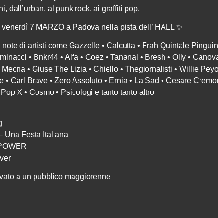
, dall’urban, al punk rock, ai graffiti pop.
o venerdì 7 MARZO a Padova nella pista dell’ HALL ✨
e note di artisti come Gazzelle • Calcutta • Frah Quintale Pinguini
lminacci • Bnkr44 • Alfa • Coez • Tananai • Bresh • Olly • Canov
 Mecna • Giuse The Lizia • Chiello • Thegiornalisti • Willie Pey
te • Carl Brave • Zero Assoluto • Ernia • La Sad • Cesare Cremo
op X • Cosmo • Psicologi e tanto tanto altro
g
– Una Festa Italiana
E POWER
ver
rvato a un pubblico maggiorenne