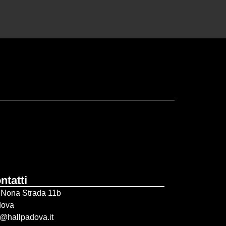
ntatti
 Nona Strada 11b
dova
o@hallpadova.it