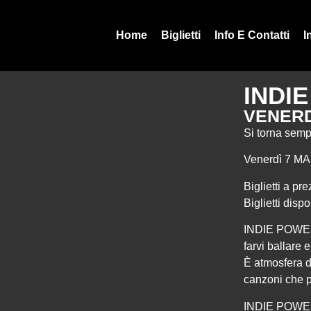
Home
Biglietti
Info E Contatti
I
INDI
VENERD
Si torna sempr
Venerdì 7 MA
Biglietti a pr
Biglietti disp
INDIE POWER è
farvi ballare 
È atmosfera d
canzoni che p
INDIE POWER è