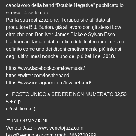
capolavoro della band “Double Negative” pubblicato lo
scorso 14 settembre.
Per la sua realizzazione, il gruppo si è affidato al
produttore B.J. Burton, già al lavoro con gli stessi Low
oltre che con Bon Iver, James Blake e Sylvan Esso.
L’album acclamato dalla critica di tutto il mondo, è stato
definito come uno dei dischi emotivamente più intensi
degli ultimi mesi nonché uno dei più belli del 2018.
https://www.facebook.com/lowmusic/
https://twitter.com/lowtheband
https://www.instagram.com/lowtheband/
🎫 POSTO UNICO a SEDERE NON NUMERATO 32,50
€ + d.p.
(Posti limitati)
💬 INFORMAZIONI
Veneto Jazz –
www.venetojazz.com
jazz@venetojazz.com / mob. 3662700299