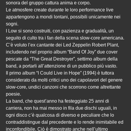
sonora del gruppo cattura anima e corpo.
Le atmosfere create durante le loro performance live
appartengono a mondi lontani, possibili unicamente nei
sogni.
I Low si sono costruiti, con pazienza e gradualità, un
seguito di culto tra i fan della scena slow-core americana.
C’è voluto l’ex cantante dei Led Zeppelin Robert Plant,
includendo nel proprio album “Band Of Joy” due cover
pescate da “The Great Destroyer”, settimo album della
band, a portarli all’attenzione di un pubblico più vasto.
Il primo album “I Could Live in Hope” (1994) è tuttora
considerato da molti critici uno dei capolavori del genere
slow-core, undici canzoni che scorrono come altrettante
poesie.
La band, che quest’anno ha festeggiato 25 anni di
carriera, non ha mai messo in fila due dischi uguali, in
ogni disco c’è qualcosa di diverso e peculiare che lo
contraddistingue dal precedente e lo rende inimitabile ed
inconfondibile. Ciò è dimostrato anche nell’ultimo