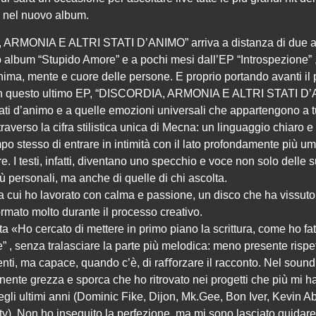
i nel nuovo album.
ARMONIA E ALTRI STATI D’ANIMO” arriva a distanza di due 
o album “Stupido Amore” e a pochi mesi dall’EP “Introspezione” 
ima, mente e cuore delle persone. E proprio portando avanti il
on questo ultimo EP, “DISCORDIA, ARMONIA E ALTRI STATI D’
tati d’animo e a quelle emozioni universali che appartengono a tu
traverso la cifra stilistica unica di Mecna: un linguaggio chiaro e 
po stesso di entrare in intimità con il lato profondamente più u
re. I testi, infatti, diventano uno specchio e voce non solo delle 
ù personali, ma anche di quelle di chi ascolta.
 cui ho lavorato con calma e passione, un disco che ha vissuto 
ormato molto durante il processo creativo.
sta «Ho cercato di mettere in primo piano la scrittura, come ho fa
” , senza tralasciare la parte più melodica: meno presente rispet
enti, ma capace, quando c’è, di raﬀorzare il racconto. Nel sound
ente grezza e sporca che ho ritrovato nei progetti che più mi h
degli ultimi anni (Dominic Fike, Dijon, Mk.Gee, Bon Iver, Kevin A
). Non ho inseguito la perfezione, ma mi sono lasciato guidare d