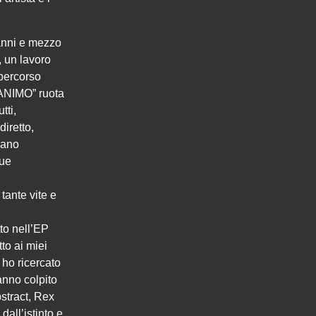
anni e mezzo
, un lavoro
 percorso
ANIMO” ruota
tti,
diretto,
mano
sue
tante vite e
tto nell’EP
to ai miei
 ho ricercato
anno colpito
bstract, Rex
all’istinto e