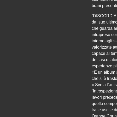
brani present
“DISCORDIA, 
dal suo ultim
che guarda an
intrapreso c
intorno agli s
valorizzate at
capace al tem
dell’ascoltato
esperienze pi
«È un album a
che si è trasf
» Svela l’arti
“Introspezione
lavori preced
quella compon
tra le uscite 
Orange County