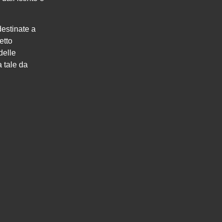
destinate a
etto
delle
 tale da