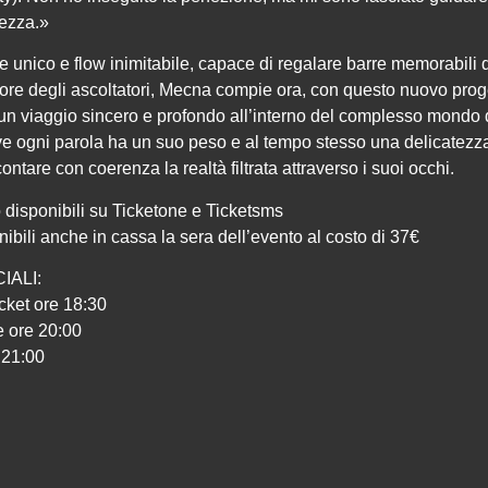
tezza.»
le unico e flow inimitabile, capace di regalare barre memorabili 
uore degli ascoltatori, Mecna compie ora, con questo nuovo prog
 un viaggio sincero e profondo all’interno del complesso mondo 
e ogni parola ha un suo peso e al tempo stesso una delicatezza
contare con coerenza la realtà filtrata attraverso i suoi occhi.
no disponibili su Ticketone e Ticketsms
onibili anche in cassa la sera dell’evento al costo di 37€
IALI:
icket ore 18:30
e ore 20:00
e 21:00