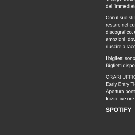
dall’immedia
Con il suo sti
restare nel c
discografico,
emozioni, dov
riuscire a rac
I biglietti so
Biglietti disp
ORARI UFFIC
Early Entry T
Apertura port
Inizio live or
SPOTIFY