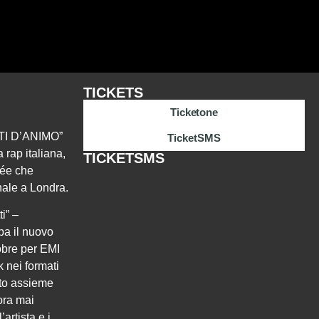
TICKETS
Ticketone
TI D’ANIMO”
TicketSMS
 rap italiana,
TICKETSMS
née che
onale a Londra.
i” –
ipa il nuovo
bre per EMI
k nei formati
ato assieme
cora mai
artista e i