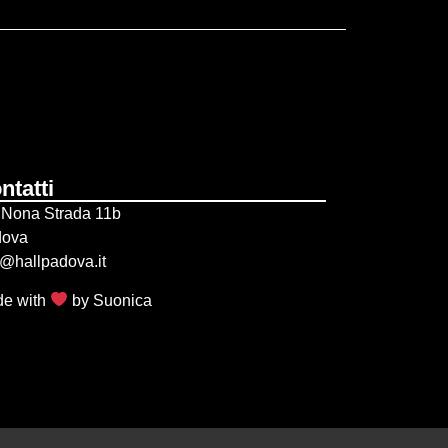
ntatti
 Nona Strada 11b
dova
o@hallpadova.it
e with
by
Suonica