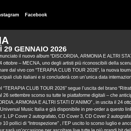
nstagram
Facebook
NA
Ì 29 GENNAIO 2026
nnunciato il nuovo album “DISCORDIA, ARMONIA E ALTRI STA
 24 ottobre – MECNA, uno degli artisti più riconoscibili della scena
ornare dal vivo con “TERAPIA CLUB TOUR 2026”, la nuova tour
ncipali club italiani e si concluderà con un’unica data internazi
l “TERAPIA CLUB TOUR 2026” segue l’uscita del brano “Ritratt
l 26 settembre scorso su tutte le piattaforme digitali – che antic
RDIA, ARMONIA E ALTRI STATI D’ANIMO” , in uscita il 24 otto
Universal Music Italia e già disponibile in pre-order a questo lin
er 1, LP Cover 2 autografato, CD Cover 3, CD Cover 2 autograf
e 10 pollici di “Introspezione” , l’EP uscito lo scorso luglio e an
our sarà un’occasione per ascoltare live tutte le più grandi hit dell’