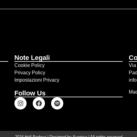
Note Legali
Co
Cookie Policy
Via
Privacy Policy
Pa
Impostazioni Privacy
inf
Mad
Follow Us
2024 Hall Padova | Designed by
Suonica
| All rights reserved