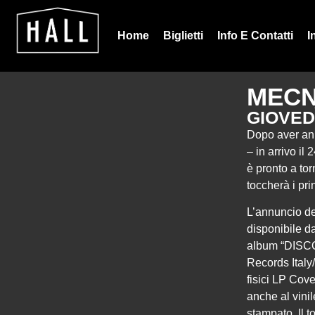
Home
Biglietti
Info E Contatti
I
MEC
GIOVED
Dopo aver a
– in arrivo il
è pronto a t
toccherà i pri
L’annuncio de
disponibile da
album “DISCO
Records Italy/
fisici LP Cov
anche al vinil
stampato. Il t