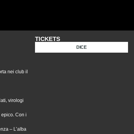
TICKETS
DICE
a nei club il
ati, virologi
o epico. Con i
ienza – L’alba