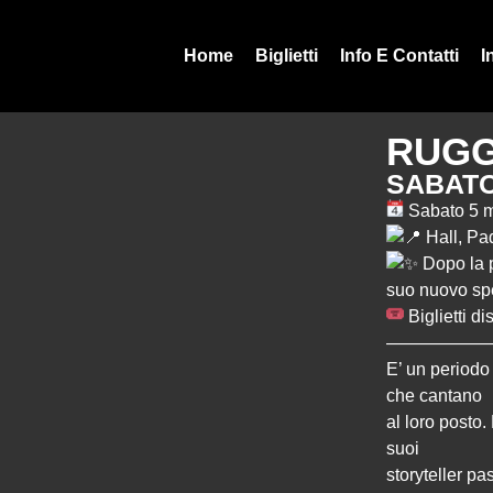
Home
Biglietti
Info E Contatti
I
RUGG
SABATO
Sabato 5 
Hall, Pa
Dopo la p
suo nuovo spe
Biglietti di
——————
E’ un periodo d
che cantano
al loro posto.
suoi
storyteller pa