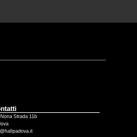
ntatti
 Nona Strada 11b
dova
o@hallpadova.it