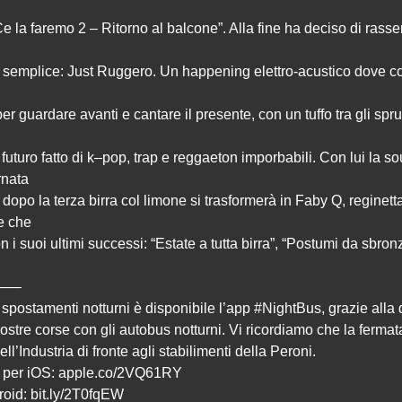
e la faremo 2 – Ritorno al balcone”. Alla fine ha deciso di rasse
 semplice: Just Ruggero. Un happening elettro-acustico dove c
r guardare avanti e cantare il presente, con un tuffo tra gli spruz
 futuro fatto di k–pop, trap e reggaeton imporbabili. Con lui la so
rnata
dopo la terza birra col limone si trasformerà in Faby Q, reginett
e che
on i suoi ultimi successi: “Estate a tutta birra”, “Postumi da sbron
—–
i spostamenti notturni è disponibile l’app
#NightBus
, grazie alla
ostre corse con gli autobus notturni. Vi ricordiamo che la fermat
ell’Industria di fronte agli stabilimenti della Peroni.
i per iOS:
apple.co/2VQ61RY
roid:
bit.ly/2T0fqEW