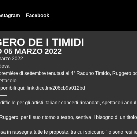
nstagram
Facebook
ERO DE I TIMIDI
 05 MARZO 2022
marzo 2022
dova
remière di settembre tenutasi al 4° Raduno Timido, Ruggero port
ttacolo.
sponibili qui:
link.dice.fm/208cb9a012bd
—–
ifficile per gli artisti italiani: concerti rimandati, spettacoli annull
 Ruggero, per il suo ritorno a teatro, sentiva il bisogno di un titol
ssa in rassegna tutte le proposte, tra cui spiccano “Io sono resil