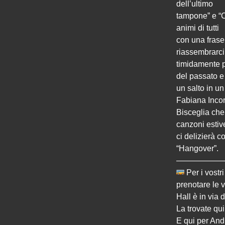
dell’ultimo
tampone” e “C
animi di tutti
con una frase
riassembrarci
timidamente pe
del passato e
un salto in un
Fabiana Inco
Bisceglia che 
canzoni estiv
ci delizierà c
“Hangover”.
——————
Per i vostr
prenotare le v
Hall è in via d
La trovate qu
E qui per And