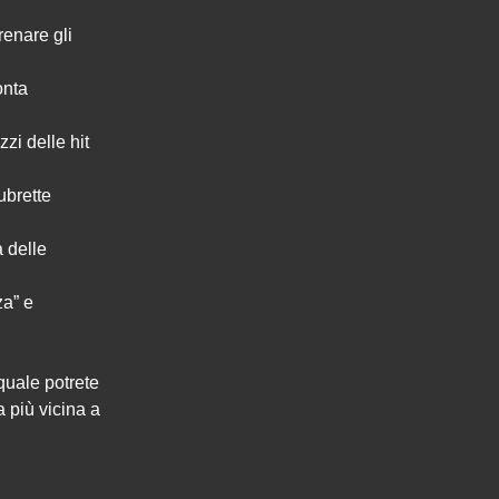
renare gli
onta
zi delle hit
ubrette
a delle
za” e
 quale potrete
a più vicina a