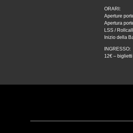
ORARI:
Aperture port
Apertura port
LSS / Rollcall
Inizio della B
INGRESSO:
12€ – bigliett