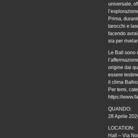
universale, of
l’esplorazion
Prima, durante
tarocchi e las
facendo avrai 
sia per rivelar
Le Ball sono 
l’affermazion
origine dai q
essere testim
il clima Ballr
Per temi, cate
https://www.
QUANDO:
28 Aprile 202
LOCATION:
Hall – Via N