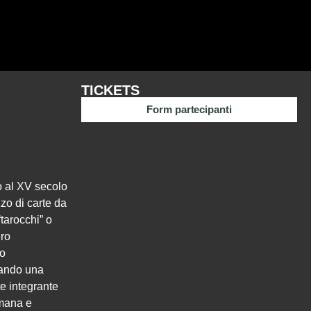
TICKETS
Form partecipanti
no al XV secolo
zo di carte da
tarocchi” o
ero
no
ntando una
te integrante
umana e