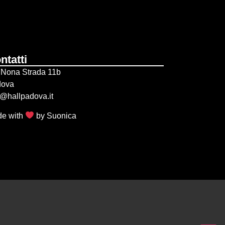
ntatti
 Nona Strada 11b
dova
o@hallpadova.it
e with
by
Suonica