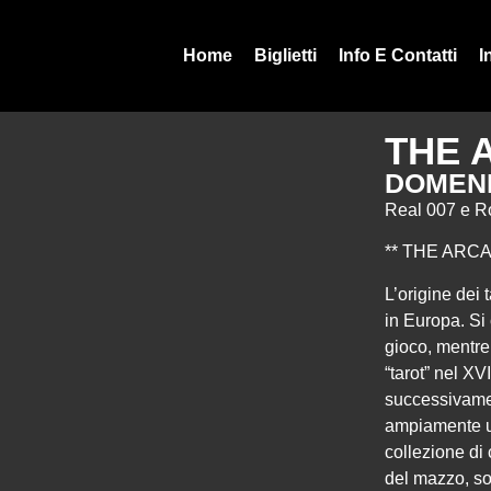
Home
Biglietti
Info E Contatti
I
THE 
DOMENI
Real 007 e R
** THE ARCA
L’origine dei 
in Europa. Si
gioco, mentre 
“tarot” nel XV
successivamen
ampiamente uti
collezione di 
del mazzo, so