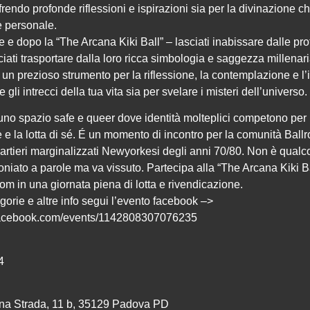
frendo profonde riflessioni e ispirazioni sia per la divinazione c
e personale.
 e dopo la “The Arcana Kiki Ball” – lasciati inabissare dalle pro
ciati trasportare dalla loro ricca simbologia e saggezza millenar
un prezioso strumento per la riflessione, la contemplazione e l’
e gli intrecci della tua vita sia per svelare i misteri dell’universo.
uno spazio safe e queer dove identità molteplici competono per
e e la lotta di sé. É un momento di incontro per la comunità Ball
uartieri marginalizzati Newyorkesi degli anni 70/80. Non è qual
oniato a parole ma va vissuto. Partecipa alla “The Arcana Kiki Ba
oom in una giornata piena di lotta e rivendicazione.
gorie e altre info segui l’evento facebook –>
facebook.com/events/1142808307076235
4
ona Strada, 11 b, 35129 Padova PD