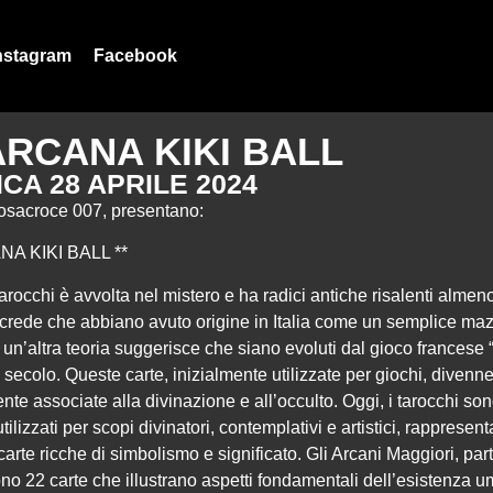
nstagram
Facebook
ARCANA KIKI BALL
CA 28 APRILE 2024
osacroce 007, presentano:
NA KIKI BALL **
tarocchi è avvolta nel mistero e ha radici antiche risalenti alme
 crede che abbiano avuto origine in Italia come un semplice maz
un’altra teoria suggerisce che siano evoluti dal gioco francese “
I secolo. Queste carte, inizialmente utilizzate per giochi, divenn
te associate alla divinazione e all’occulto. Oggi, i tarocchi so
lizzati per scopi divinatori, contemplativi e artistici, rapprese
carte ricche di simbolismo e significato. Gli Arcani Maggiori, par
no 22 carte che illustrano aspetti fondamentali dell’esistenza 