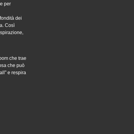
he per
fondità dei
ia. Così
ispirazione,
room che trae
cosa che può
ll” e respira