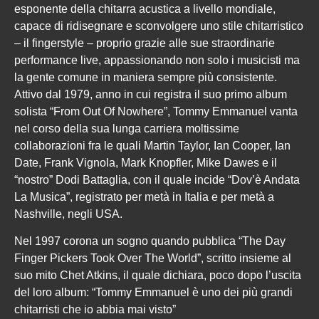
esponente della chitarra acustica a livello mondiale,
capace di ridisegnare e sconvolgere uno stile chitarristico
– il fingerstyle – proprio grazie alle sue straordinarie
performance live, appassionando non solo i musicisti ma
la gente comune in maniera sempre più consistente.
Attivo dal 1979, anno in cui registra il suo primo album
solista “From Out Of Nowhere”, Tommy Emmanuel vanta
nel corso della sua lunga carriera moltissime
collaborazioni fra le quali Martin Taylor, Ian Cooper, Ian
Date, Frank Vignola, Mark Knopfler, Mike Dawes e il
“nostro” Dodi Battaglia, con il quale incide “Dov’è Andata
La Musica”, registrato per metà in Italia e per metà a
Nashville, negli USA.
Nel 1997 corona un sogno quando pubblica “The Day
Finger Pickers Took Over The World”, scritto insieme al
suo mito Chet Atkins, il quale dichiara, poco dopo l’uscita
del loro album: “Tommy Emmanuel è uno dei più grandi
chitarristi che io abbia mai visto”