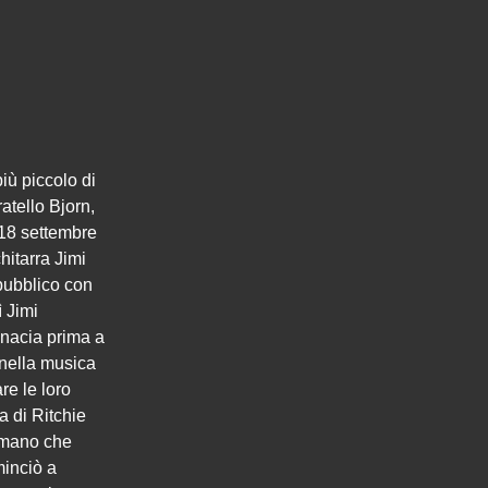
iù piccolo di
atello Bjorn,
 18 settembre
hitarra Jimi
pubblico con
ì Jimi
enacia prima a
nella musica
re le loro
a di Ritchie
n mano che
minciò a