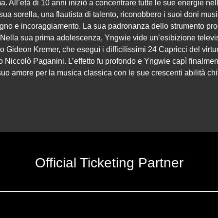
. All’età di 10 anni iniziò a concentrare tutte le sue energie ne
a sorella, una flautista di talento, riconobbero i suoi doni music
gno e incoraggiamento. La sua padronanza dello strumento pro
Nella sua prima adolescenza, Yngwie vide un’esibizione televi
so Gideon Kremer, che eseguì i difficilissimi 24 Capricci del virtu
o Niccolò Paganini. L’effetto fu profondo e Yngwie capì finalme
uo amore per la musica classica con le sue crescenti abilità chit
Official Ticketing Partner