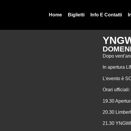
Home
Biglietti
Info E Contatti
I
YNGW
DOMENI
Dopo vent’ann
In apertura
L’evento è SO
Orari ufficiali:
19.30 Apertur
20.30 Limberl
21.30 YNG