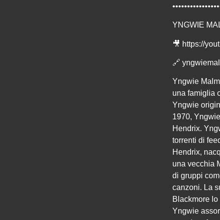
••••••••••••••••
YNGWIE MA
🎥
https://yo
🔗
yngwiemal
Yngwie Malmst
una famiglia 
Yngwie origin
1970, Yngwie 
Hendrix. Yngw
torrenti di fe
Hendrix, nacq
una vecchia M
di gruppi com
canzoni. La s
Blackmore lo 
Yngwie assorbi