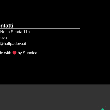
ntatti
 Nona Strada 11b
dova
o@hallpadova.it
e with
by
Suonica