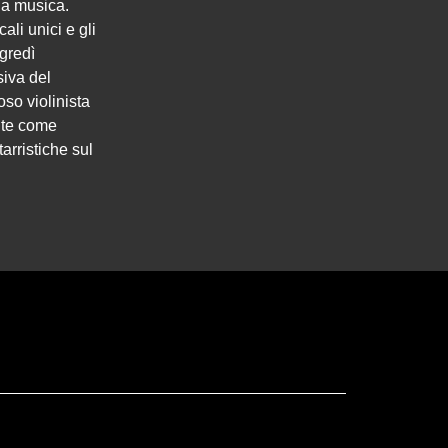
lla musica.
ali unici e gli
gredì
siva del
oso violinista
nte come
arristiche sul