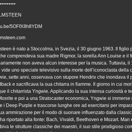
•••••••••
LMSTEEN
utu.be/5OFfX8h8YDM
msteen.com
een è nato a Stoccolma, in Svezia, il 30 giugno 1963. Il figlio p
che comprendeva sua madre Rigmor, la sorella Ann Louise e il fr
ariamente non aveva alcun interesse per la musica. Tuttavia, il
vide uno speciale televisivo sulla morte dell’iconoclasta della c
ie, sette anni, osservava con stupore Hendrix che inondava il 
edback e sacrificava la sua chitarra in fiamme. Il giorno in cui mor
ue il chitarrista Yngwie. Applicando la sua intensa curiosità e t
osrite e poi a una Stratocaster economica, Yngwie si immerse 
e i Deep Purple e trascorse lunghe ore ad esercitarsi per impara
ua ammirazione per il modo di suonare influenzato dalla classic
ha riportato alla fonte: Bach, Vivaldi, Beethoven e Mozart. Ma
va le strutture classiche dei maestri, il suo stile prodigioso co