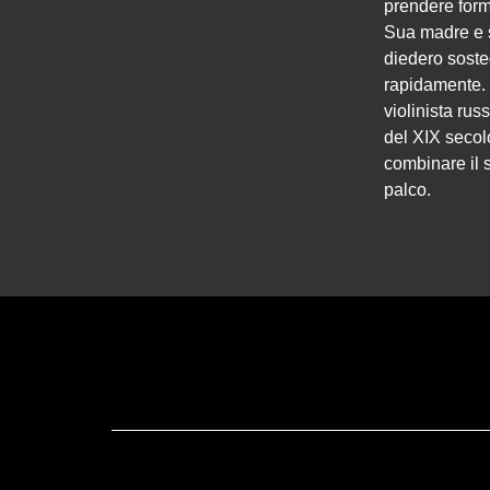
prendere forma
Sua madre e su
diedero soste
rapidamente. 
violinista rus
del XIX secol
combinare il s
palco.